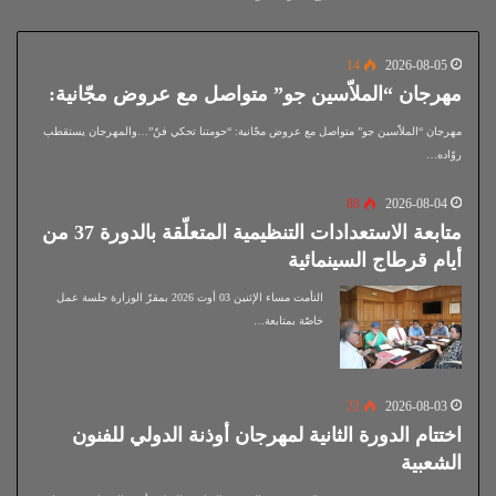
14
2026-08-05
مهرجان “الملاّسين جو” متواصل مع عروض مجّانية:
مهرجان “الملاّسين جو” متواصل مع عروض مجّانية: “حومتنا تحكي فنّ”…والمهرجان يستقطب
روّاده…
88
2026-08-04
متابعة الاستعدادات التنظيمية المتعلّقة بالدورة 37 من
أيام قرطاج السينمائية
التأمت مساء الإثنين 03 أوت 2026 بمقرّ الوزارة جلسة عمل
خاصّة بمتابعة…
22
2026-08-03
اختتام الدورة الثانية لمهرجان أوذنة الدولي للفنون
الشعبية