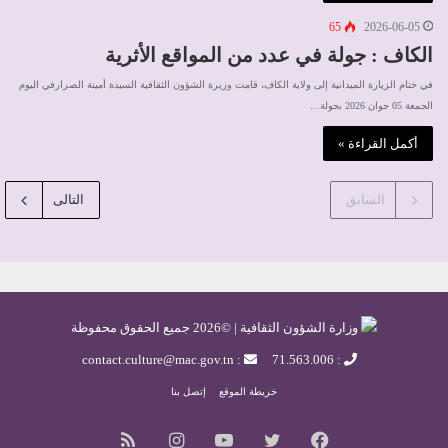
65
2026-06-05
الكاف : جولة في عدد من المواقع الأثرية
في ختام الزيارة الميدانية إلى ولاية الكاف، قامت وزيرة الشؤون الثقافية السيدة أمينة الصرارفي اليوم
الجمعة 05 جوان 2026 بجولة…
أكمل القراءة »
السابق
التالى
وزارة الشؤون الثقافية | ©2026 جميع الحقوق محفوظة
: contact.culture@mac.gov.tn
: 71.563.006
خريطة الموقع
إتصل بنا
فيسبوك
تويتر
يوتيوب
انستقرام
ملخص