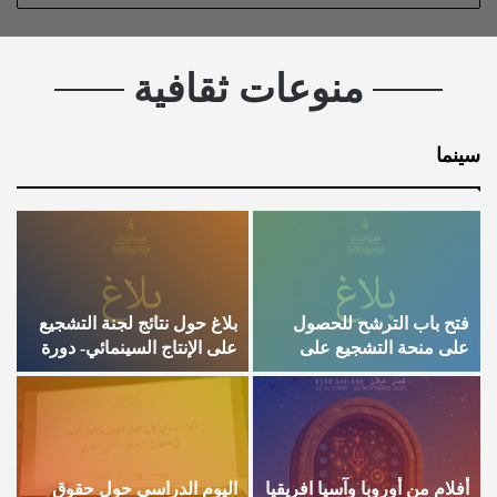
منوعات ثقافية
سينما
فتح باب الترشح للحصول
بلاغ حول نتائج لجنة التشجيع
ا
على منحة التشجيع على
على الإنتاج السينمائي- دورة
و
الانتاج السينمائي لسنة 2026
2025
م
ا
أفلام من أوروبا وآسيا افريقيا
اليوم الدراسي حول حقوق
ت