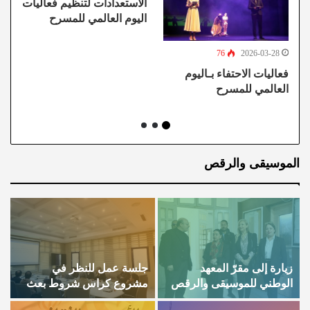
الاستعدادات لتنظيم فعاليات
ا
اليوم العالمي للمسرح
“ا
76
2026-03-28
ن
فعاليات الاحتفاء بـاليوم
العالمي للمسرح
الموسيقى والرقص
زيارة إلى مقرّ المعهد
جلسة عمل للنظر في
ي
الوطني للموسيقى والرقص
مشروع كراس شروط بعث
ب
بشارع باريس بتونس
معاهد الموسيقى والرقص
ا