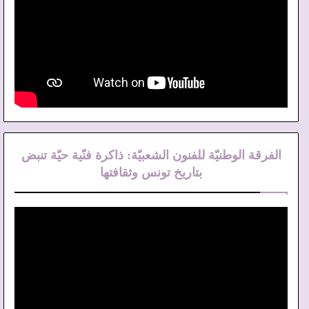
الفرقة الوطنيّة للفنون الشعبيّة: ذاكرة فنّية حيّة تنبض
بتاريخ تونس وثقافتها