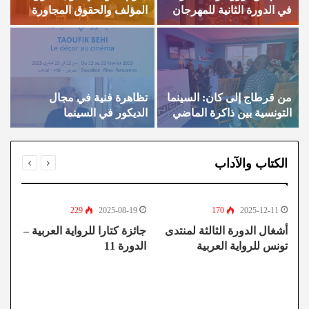
في الدورة الثانية للمهرجان
المؤلف والحقوق المجاورة
ا
الدولي للسينما في الصحراء
في القطاع السينمائي
والسمعي البصري
ا
من قرطاج إلى كان: السينما
تظاهرة فنية في مجال
م
التونسية بين ذاكرة الماضي
الديكور في السينما
ا
وآفاق المستقبل”
ف
و
الكتاب والآداب
229
2025-08-19
170
2025-12-11
أشغال الدورة الثالثة لمنتدى
جائزة كتارا للرواية العربية –
ال
تونس للرواية العربية
الدورة 11
و
“
لل
ال