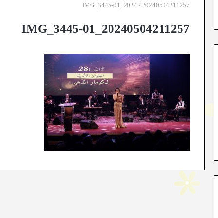
2024
/
20240504211257_IMG_3445-01
20240504211257_IMG_3445-01