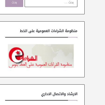
ل
ب
ح
ث
ع
ن
منظومة الشراءات العمومية على الخط
:
الارشاد والاتصال الاداري