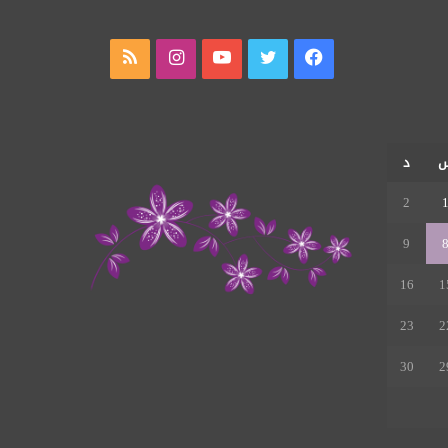
فيسبوك
تويتر
يوتيوب
انستقرام
ملخص
الموقع
RSS
د
2
9
16
1
23
2
30
2