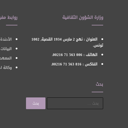
وزارة الشؤون الثقافية
روابط مفي
العنوان : نهج 2 مارس 1934 القصبة, 1002
الأحندة 
تونس.
البيانات
الهاتف : 006 563 71 00216.
المعهد 
الفاكس : 816 563 71 00216.
وكالة اح
بحث
البحث
عن: