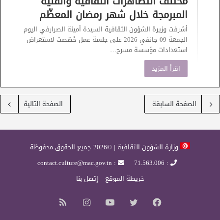
مختلف التظاهرات الثقافية والفنية
المبرمجة خلال شهر رمضان المعظّم
أشرفت وزيرة الشؤون الثقافية السيدة أمينة الصرارفي اليوم
الجمعة 09 جانفي 2026 على جلسة عمل خُصّصت لاستعراض
استعدادات مؤسسة مسرح…
اقرأ المزيد
الصفحة السابقة
الصفحة التالية
وزارة الشؤون الثقافية | ©2026 جميع الحقوق محفوظة
: contact.culture@mac.gov.tn
: 71.563.006
خريطة الموقع
إتصل بنا
فيسبوك
تويتر
يوتيوب
انستقرام
ملخص