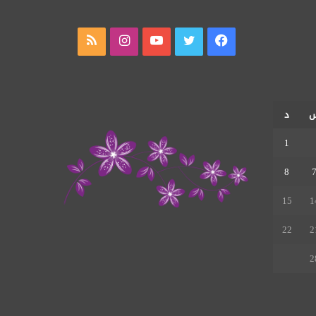
فيسبوك
تويتر
يوتيوب
انستقرام
ملخص
الموقع
RSS
د
1
8
15
1
22
2
2