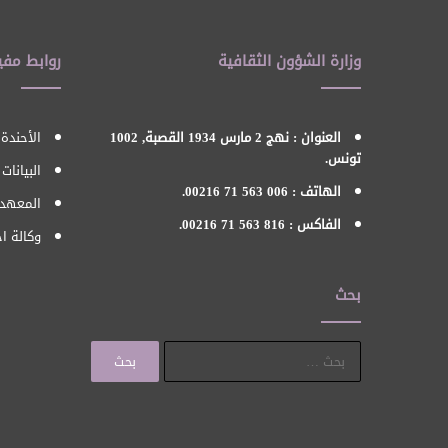
وزارة الشؤون الثقافية
روابط مفي
العنوان : نهج 2 مارس 1934 القصبة, 1002
الأحندة 
تونس.
البيانات
الهاتف : 006 563 71 00216.
المعهد 
الفاكس : 816 563 71 00216.
وكالة اح
بحث
البحث
عن: