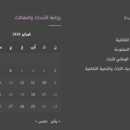
دة
رزنامة الأحداث والمقالات
فبراير 2026
الثقافية
ن
ث
أرب
خ
ج
س
 المفتوحة
الوطني للتراث
ياء التراث والتنمية الثقافية
7
6
5
4
3
2
4
13
12
11
10
9
1
20
19
18
17
16
8
27
26
25
24
23
« يناير
مارس »