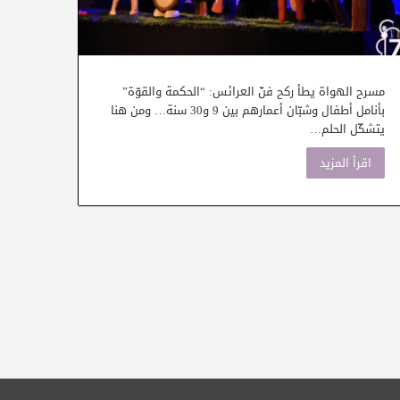
مسرح الهواة يطأ ركح فنّ العرائس: “الحكمة والقوّة”
بأنامل أطفال وشبّان أعمارهم بين 9 و30 سنة… ومن هنا
يتشكّل الحلم…
اقرأ المزيد