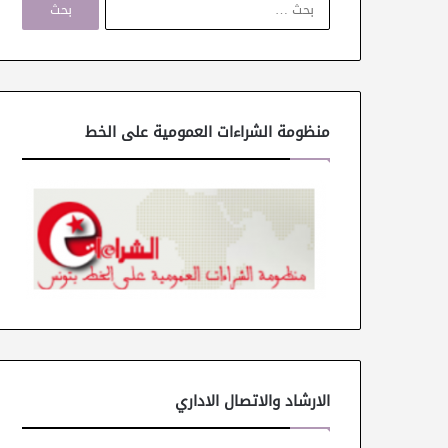
ل
ب
ح
ث
ع
ن
منظومة الشراءات العمومية على الخط
:
الارشاد والاتصال الاداري