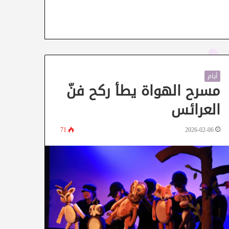
أيام
مسرح الهواة يطأ ركح فنّ
العرائس
71
2026-02-06