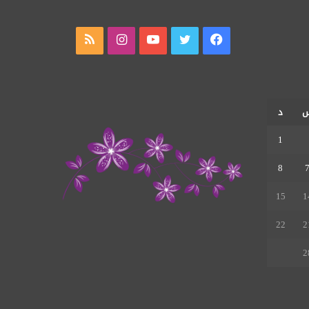
فيسبوك
تويتر
يوتيوب
انستقرام
ملخص
الموقع
RSS
د
1
8
15
1
22
2
2