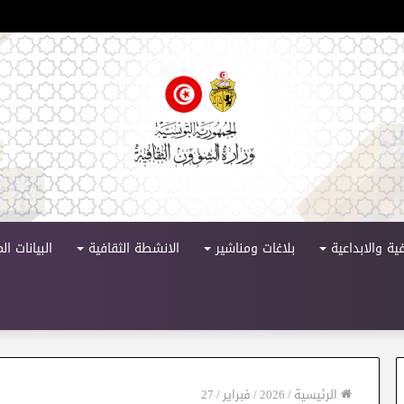
لدورة 11
ية والابداعية
بلاغات ومناشير
الانشطة الثقافية
البيانات ا
الرئيسية
/
2026
/
فبراير
/
27