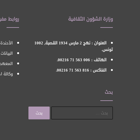
وزارة الشؤون الثقافية
روابط مفي
العنوان : نهج 2 مارس 1934 القصبة, 1002
الأحندة 
تونس.
البيانات
الهاتف : 006 563 71 00216.
المعهد 
الفاكس : 816 563 71 00216.
وكالة اح
بحث
البحث
عن: