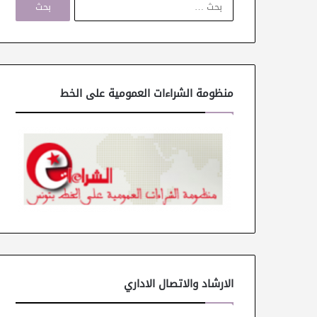
ل
ب
ح
ث
ع
ن
منظومة الشراءات العمومية على الخط
:
الارشاد والاتصال الاداري