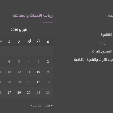
دة
رزنامة الأحداث والمقالات
فبراير 2026
الثقافية
ن
ث
أرب
خ
ج
س
 المفتوحة
الوطني للتراث
ياء التراث والتنمية الثقافية
7
6
5
4
3
2
4
13
12
11
10
9
1
20
19
18
17
16
8
27
26
25
24
23
« يناير
مارس »