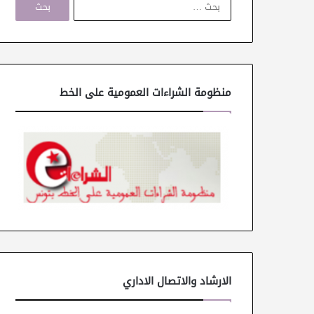
ل
ب
ح
ث
ع
ن
منظومة الشراءات العمومية على الخط
:
الارشاد والاتصال الاداري