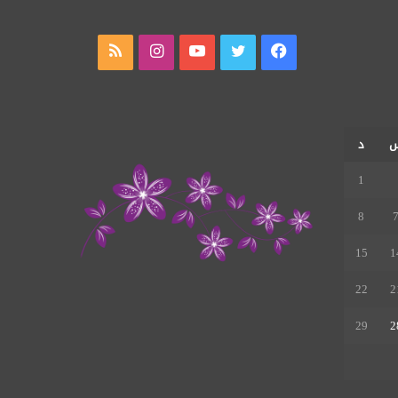
فيسبوك
تويتر
يوتيوب
انستقرام
ملخص
الموقع
RSS
د
1
8
15
1
22
2
29
2