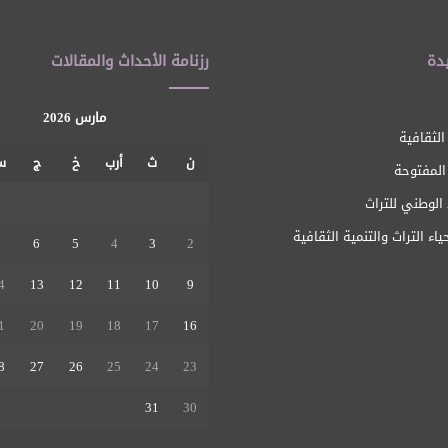
دة
رزنامة الأحداث والمقالات
مارس 2026
الثقافية
ن
ث
أرب
خ
ج
س
 المفتوحة
الوطني للتراث
ياء التراث والتنمية الثقافية
7
6
5
4
3
2
4
13
12
11
10
9
1
20
19
18
17
16
8
27
26
25
24
23
31
30