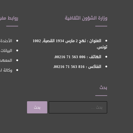
وزارة الشؤون الثقافية
روابط مفي
العنوان : نهج 2 مارس 1934 القصبة, 1002
الأحندة 
تونس.
البيانات
الهاتف : 006 563 71 00216.
المعهد 
الفاكس : 816 563 71 00216.
وكالة اح
بحث
البحث
عن: