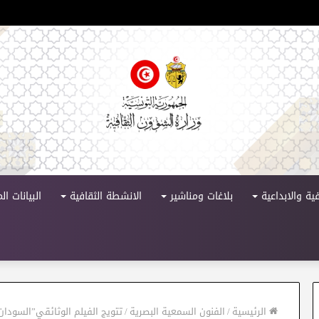
لدورة 11
ية والابداعية
بلاغات ومناشير
الانشطة الثقافية
البيانات ا
الرئيسية
/
الفنون السمعية البصرية
/
تتويج الفيلم الوثائقي”السودان