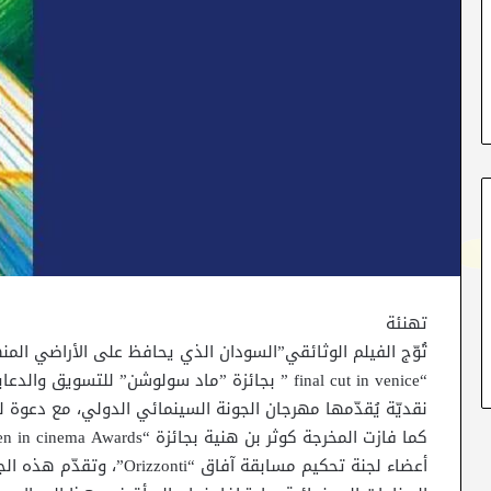
تهنئة
تُوّج الفيلم الوثائقي”السودان الذي يحافظ على الأراضي المن
“final cut in venice ” بجائزة ”ماد سولوشن” للتسوي
نقديّة يُقدّمها مهرجان الجونة السينمائي الدولي، مع دعوة ل
أعضاء لجنة تحكيم مسابقة آفاق