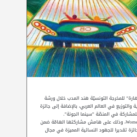
هارة” للمخرجة التونسيّة هند المدب خلال ورشة
ق والدعاية والتوزيع في العالم العربي، بالإضافة إلى جائزة
لمشاركة في المنصّة ”سينما الجونة”.
كما فازت المخرجة كوثر بن هنية بجائزة “Women in cinema Awards، وذلك على هامش مشاركتها الهامّة ضمن
 “Orizzonti”، وتقدّم هذه الجائزة تقديرا للجهود النسائية المميزة في مجال