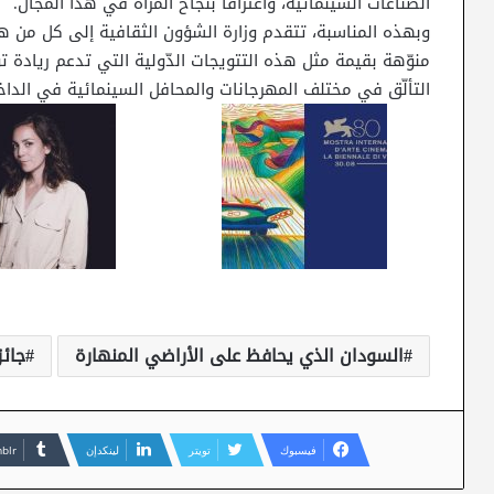
الصناعات السينمائية، واعترافا بنجاح المرأة في هذا المجال.
وبهذه المناسبة، تتقدم وزارة الشؤون الثقافية إلى كل من هند 
منوّهة بقيمة مثل هذه التتويجات الدّولية التي تدعم ريادة
التألّق في مختلف المهرجانات والمحافل السينمائية في الداخل
السودان الذي يحافظ على الأراضي المنهارة
جائ
فيسبوك
تويتر
لينكدإن