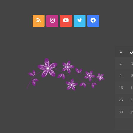
فيسبوك
تويتر
يوتيوب
انستقرام
ملخص
الموقع
RSS
د
2
9
16
1
23
2
30
2