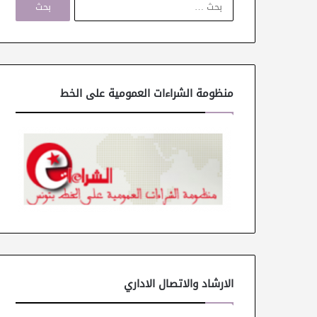
ل
ب
ح
ث
ع
ن
منظومة الشراءات العمومية على الخط
:
الارشاد والاتصال الاداري