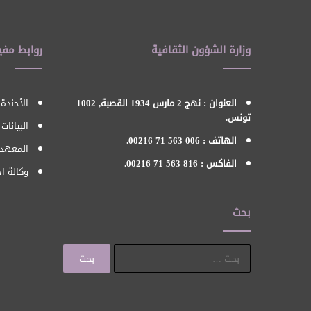
وزارة الشؤون الثقافية
روابط مفي
العنوان : نهج 2 مارس 1934 القصبة, 1002
الأحندة 
تونس.
البيانات
الهاتف : 006 563 71 00216.
المعهد 
الفاكس : 816 563 71 00216.
وكالة اح
بحث
البحث
عن: