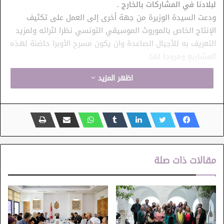
لبلادنا في المشاركات بالخارج .
ودعت السيدة الوزيرة من جهة أخرى إلى العمل على تكثيف
الإنتاج الخاص بالموروث الموسيقي التونسي نظرا لثرائه ولمزيد
التعريف به للأجيال الصاعدة وان يكون مسرح الأوبرا حاضنة لهذه
المشاريع ومروجا لها.
اظهر المزيد
الاركستر السمفوني
الرقص
الفرقة الوطنية الفنون الشعبية
الموسيقى
بيت المالوف
مقالات ذات صلة