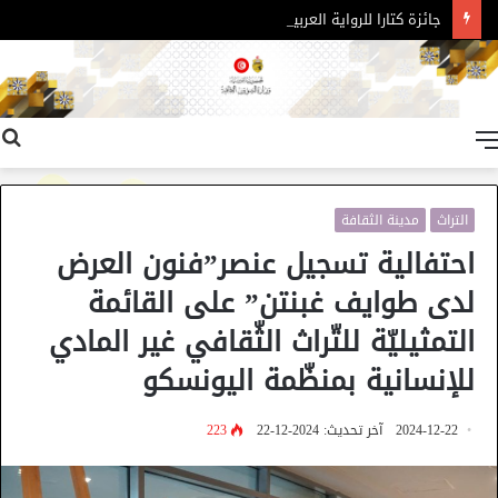
جائزة كتارا للرواية العربية – الدورة 11
القائمة
التراث
مدينة الثقافة
احتفالية تسجيل عنصر”فنون العرض
لدى طوايف غبنتن” على القائمة
التمثيليّة للتّراث الثّقافي غير المادي
للإنسانية بمنظّمة اليونسكو
2024-12-22
آخر تحديث: 2024-12-22
223