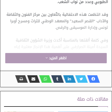
الطبوبي وعدد من نواب الشعب.
وقد انتظمت هذه الاحتفالية بالتّعاون بين مركز الفنون والثقافة
والآداب “القصر السعيد” والمعهد الوطني للتراث ومسرح أوبرا
تونس وإدارة الموسيقى والرقص.
وفي كلمة ألقتها بالمناسبة أكدت وزيرة الشؤون الثقافية
السيدة أمينة الصرارفي على أهمية هذا الإنجاز معتبرة إياه
“نجمة” أخرى تنضاف إلى سجل وطننا، إذ لأول مرة يتم تكريم
اظهر المزيد
تراثنا الموسيقي دوليا من خلال إدراج عنصر”فنون العرض لدى
طوايف غبنتن” على القائمة التمثيليّة للتّراث الثّقافي غير المادي
للإنسانية بمنظّمة اليونسكو، ودعت كافة المتدخلين في هذا
الملف إلى مزيد الاعتناء بالتراث التونسي وصونه وتثمين الهوية
الثقافية، مجددة شكرها إلى اللجنة العلمية المشرفة على انجاز
هذا الملف.
مقالات ذات صلة
من جهته، اعتبر والي مدنين السيد وليد الطبوبي أن فنون العرض
لدى طوايف غبنتن تعبيرة فنية متفردة لولاية مدنين تميزها عن