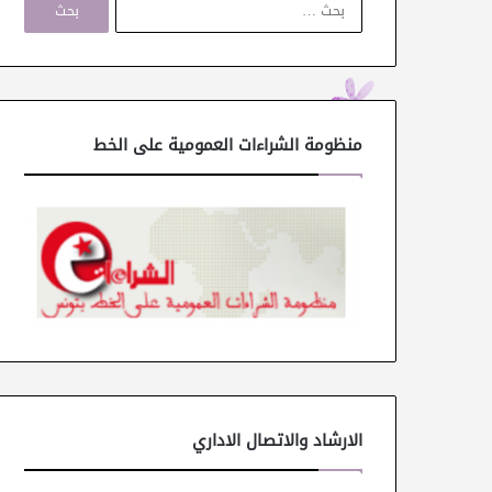
ل
ب
ح
ث
ع
ن
منظومة الشراءات العمومية على الخط
:
الارشاد والاتصال الاداري