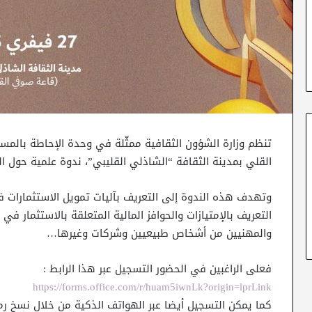
القلي بمدينة الثقافة “الشاذلي القليبي”، ندوة علمية حول الت
وتهدف هذه الندوة إلى التعريف بآليات تمويل الاستثمارات في
التعريف بالإمتيازات والحوافز المالية المتعلقة بالاستثمار في
والمهنيين من أشخاص طبيعيين وشركات وغيرها…
فعلى الراغبين في الحضور التسجيل عبر هذا الرابط :
https://forms.office.com/r/huam5iwnLk?origin=lprLink
كما يمكن التسجيل أيضا عبر الهواتف الذكية من خلال نسخ رمز الإستجابة ا