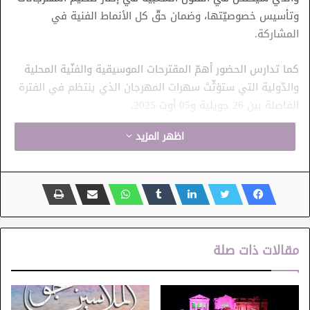
وتأسيس خصوصيّتها، وضمان حقّ كل الأنماط الفنية في
المشاركة.
كما تدارس الحضور أهمّ المقترحات الموسيقية والفنّية المحلية
والدّولية التي ستؤثّث سهرات المهرجان الذي ينتظم في الفترة
الفاصلة بين 26 جويلية و05 أوت 2025.
اظهر المزيد
مهرجان أوذنة الدّولي
مقالات ذات صلة