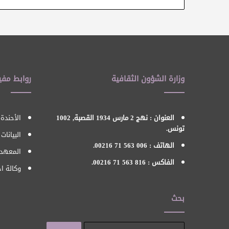
وزارة الشؤون الثقافية
روابط مفي
العنوان : نهج 2 مارس 1934 القصبة, 1002
الأحندة 
تونس.
البيانات
الهاتف : 006 563 71 00216.
المعهد 
الفاكس : 816 563 71 00216.
وكالة اح
بحث
البحث