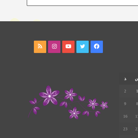
فيسبوك
تويتر
يوتيوب
انستقرام
ملخص
الموقع
RSS
د
2
9
16
1
23
2