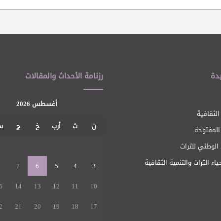
دة
رزنامة الأحداث والمقالات
أغسطس 2026
الثقافية
ن
ث
أرب
خ
ج
س
 المفتوحة
1
الوطني للتراث
ياء التراث والتنمية الثقافية
8
7
6
5
4
3
5
14
13
12
11
10
2
21
20
19
18
17