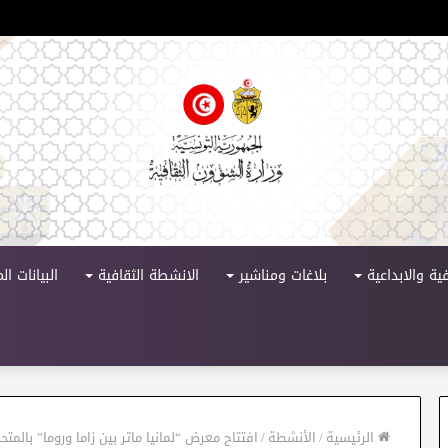
 الدورة 11
ية والابداعية
بلاغات ومناشير
الانشطة الثقافية
البيانات ا
الرئيسية
/
الأنشطة
/
افتتاح معرض “لمانيا ماتر بين زاما وروما” بالمت