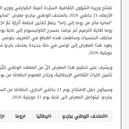
تفتتح وزيرة الشؤون الثقافية السيّدة أمينة الصّرارفي ووزير ا
الأربعاء 21 جانفي 2026 بالمتحف الوطني بباردو معرض “لمانيا ماتر بين زاما وروما”.
“لمانيا ماتر من روما إلى زاما” يضمّ ثلاثين قطعة أثريّة تمّ 
مختلف الجنسيات وساهمت هذه القطع في التعريف بتونس وحض
جويلية 2026.
ويشرف على تنظيم هذا المعرض كلّ من المعهد الوطني للتّراث و
تثمين التراث الثقافي الإيطالية، ويتاح للعموم انطلاقا من يوم 22 جانفي 026
وسيكون حفل الافتتاح يوم 21 جانفي الجا
بباردو، ليتواصل المعرض الى غاية يوم 21 جويلية 2026.
المتحف الوطني بباردو
ايطاليا
روما
زا