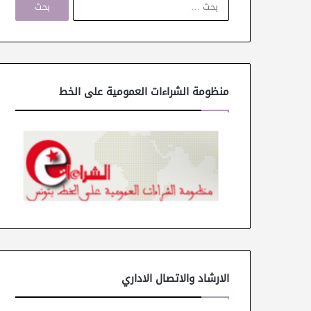
ل
ب
ح
ث
ع
ن
منظومة الشراءات العمومية على الخط
:
الارشاد والاتصال الاداري