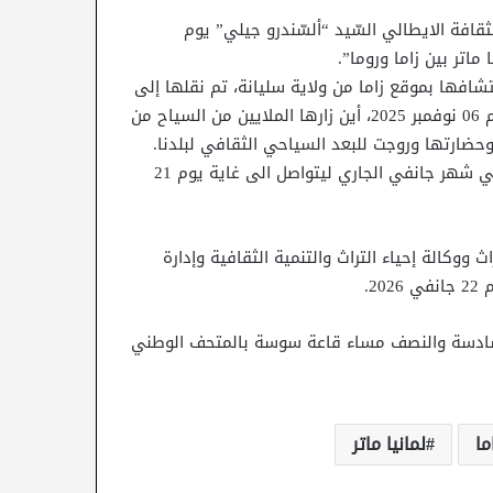
لثقافة الايطالي السّيد “ألسّندرو جيلي” يوم
اكتشافها بموقع زاما من ولاية سليانة، تم نقلها إلى
روما لغاية الترميم ثم عرضت بمسرح الكوليسيوم إلى غاية يوم 06 نوفمبر 2025، أين زارها الملايين من السياح من
ارتها وروجت للبعد السياحي الثقافي لبلدنا.
يعود هذا المعرض إلى تونس في حلة جديدة بمتحف باردو في شهر جانفي الجاري ليتواصل الى غاية يوم 21
وكالة إحياء التراث والتنمية الثقافية وإدارة
2.
ري، انطلاقا من السادسة والنصف مساء قاعة سوسة بالمتحف الوطني
ما
لمانيا ماتر