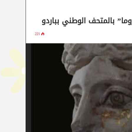
روما” بالمتحف الوطني بباردو
221