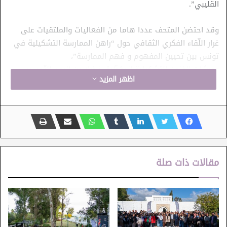
القليبي”.
وقد احتضن المتحف عددا هاما من الفعاليات والملتقيات على
غرار اللّقاء الفكري الثقافي حول “راهن الممارسة التشكيلية في
تونس بين تحيين المفهوم و فهم الممارسة”،
وورشات الفنون التشكيلية المؤطّرة، فضلا عن اليوم التّحسيسي
اظهر المزيد
للتّعريف بتجربة الخزف الحرفي لسجنان ضمن فعاليات التنشيط
المبرمجة على هامش الصالون.
مقالات ذات صلة