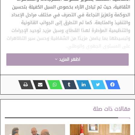
الثقافية، حيث تم تبادل الآراء بخصوص السبل الكفيلة بتحسين
الحوكمة وتعزيز النجاعة في التصرف في مختلف مراحل الإعداد
والتنفيذ والمتابعة. كما تم التطرق إلى الجوانب القانونية
والتنظيمية المؤطرة لهذا القطاع، وسبل مزيد توحيد الإجراءات
وتبسيطها بما يضمن مزيدًا من الشفافية وحسن سير التظاهرات
على المستوى الجهوي والوطني.
اظهر المزيد
وتناول النقاش أيضًا مسألة مستويات التأجير وآليات ضبطها
ضمن قانون 724، مع التأكيد على ضرورة إرساء مقاربة عادلة
وموحدة تضمن حقوق مختلف المتدخلين وتراعي خصوصيات
الجهات. كما تم التوقف عند مسألة اقتناء العروض الفنية، حيث
دارت مداخلات حول أهمية اعتماد معايير دقيقة وموضوعية ترتكز
على الجودة والتنوع والجدوى الثقافية، بما يساهم في الارتقاء
مقالات ذات صلة
بالمحتوى الفني وتكريس مبادئ الشفافية وتكافؤ الفرص.
وتم في هذا السياق الاستماع إلى ملاحظات واقتراحات
المندوبين الجهويين، الذين قدّموا تصوراتهم بخصوص الإشكاليات