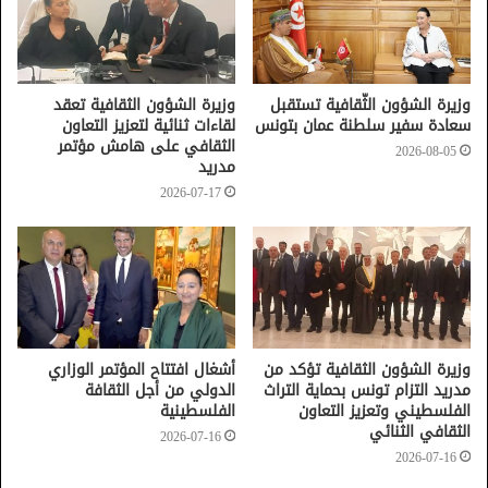
الفنية واللغوية، وضمان وضوح المعلومات الأساسية المتعلقة
بالبرمجة والتواريخ والأسعار، إلى جانب حسن توظيف الهوية
البصرية الرسمية وتناسق الشعارات المعتمدة.
وزيرة الشؤون الثّقافية تستقبل
وزيرة الشؤون الثقافية تعقد
سعادة سفير سلطنة عمان بتونس
لقاءات ثنائية لتعزيز التعاون
وقد خلصت أشغال الجلسة إلى التأكيد على أن نجاح موسم
الثقافي على هامش مؤتمر
2026-08-05
المهرجانات يرتكز على التكامل بين جودة البرمجة الفنية ودقة
مدريد
التنظيم وحسن الإخراج البصري، بما يعكس صورة محترفة
2026-07-17
للتظاهرات الثقافية ويعزز إشعاعها على المستويين الوطني
والجهوي.
وزيرة الشؤون الثقافية تؤكد من
أشغال افتتاح المؤتمر الوزاري
مدريد التزام تونس بحماية التراث
الدولي من أجل الثقافة
الفلسطيني وتعزيز التعاون
الفلسطينية
الثقافي الثنائي
2026-07-16
2026-07-16