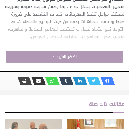
وتحيين المعطيات بشكل دوري، بما يضمن متابعة دقيقة وسريعة
لمختلف مراحل تنفيذ المهرجانات. كما تم التشديد على ضرورة
ضبط روزنامة التظاهرات بدقة من حيث التواريخ والفضاءات، مع
التوجه نحو اعتماد فضاءات تستجيب لمعايير السلامة والجاهزية،
وتجنب بعض المواقع غير الملائمة لاحتضان العروض.
وفي إطار تعزيز التنسيق المؤسساتي، تم التأكيد على مزيد
اظهر المزيد
تدعيم التواصل مع السادة الولاة بخصوص الجوانب التنظيمية
والبيئية المحيطة بالتظاهرات، بما يساهم في تحسين محيط
العروض وضمان حسن الإعداد اللوجستي لها. كما شملت خطة
العمل أيضًا الجانب التحسيسي، من خلال دعم حضور الومضات
التوعوية الصادرة عن الهياكل العمومية الشريكة، وتوفير الإحاطة
التقنية اللازمة لضمان عرضها خلال التظاهرات.
مقالات ذات صلة
كما تناول النقاش البعد الاتصالي والهوية البصرية للمهرجانات،
حيث تم التوقف عند أهمية جودة المعلقات الإشهارية باعتبارها
واجهة أولى للتظاهرات، مع التأكيد على ضرورة احترام المعايير