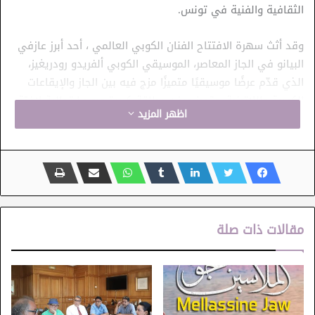
الثقافية والفنية في تونس.
وقد أثث سهرة الافتتاح الفنان الكوبي العالمي ، أحد أبرز عازفي
البيانو في الجاز المعاصر، الموسيقي الكوبي ألفريدو رودريغيز،
الذي قدّم عرضًا موسيقيًا متميزًا مزج فيه بين الجاز والإيقاعات
الكوبية واللاتينية. وتميز عرضه بطاقة كبيرة وروح ارتجالية لافتة،
اظهر المزيد
مع تفاعل مباشر مع الجمهور الذي واكب الإيقاعات بالتصفيق
والحماس، في مشهد أضفى على السهرة أجواءً استثنائية.
كما انطلقت ضمن هذه الدورة فعاليات برنامج Street Jazz الذي
يقدّم لجمهور طبرقة ثمانية عروض موسيقية من تونس ومن عدد
من الدول العربية والغربية، في إطار عروض الشارع المبرمجة من 2
مقالات ذات صلة
إلى 9 جويلية 2026. وقد احتضنت شوارع المدينة عرضًا للفرقة
البرتغالية Mão Cabeça التي قدمت عرضًا تفاعليًا حوّل الفضاء
المفتوح إلى منصة نابضة بالموسيقى والتفاعل مع الجمهور.
ويُعد مهرجان الجاز بطبرقة، الذي تأسس سنة 1973، أحد أعرق