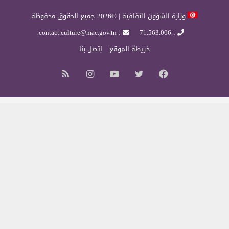
وزارة الشؤون الثقافية | ©2026 جميع الحقوق محفوظة
: contact.culture@mac.gov.tn
: 71.563.006
خريطة الموقع
إتصل بنا
فيسبوك
تويتر
يوتيوب
انستقرام
ملخص
الموقع
RSS