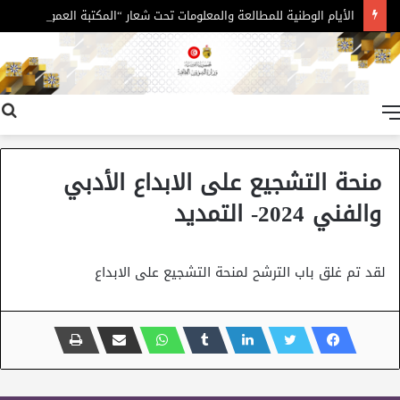
الأيام الوطنية للمطالعة والمعلومات تحت شعار “المكتبة العمومية فضاء للمعرفة ودعامة للتنمية الثقافية “
القائمة
منحة التشجيع على الابداع الأدبي
والفني 2024- التمديد
لقد تم غلق باب الترشح لمنحة التشجيع على الابداع