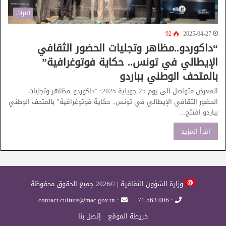
التراث
92
2025-04-27
“داكوردو..مظاهر وتجليات الحضور الثقافي
الإيطالي في تونس.. حكاية فوتوغرافية”
بالمتحف الوطني بباردو
المعرض متواصل الى يوم 25 جويلية 2025: “داكوردو..مظاهر وتجليات
الحضور الثقافي الإيطالي في تونس.. حكاية فوتوغرافية” بالمتحف الوطني
بباردو افتتح…
اقرأ المزيد
وزارة الشؤون الثقافية | ©2026 جميع الحقوق محفوظة
: contact.culture@mac.gov.tn
: 71.563.006
خريطة الموقع
إتصل بنا