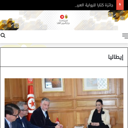
جائزة كتارا للرواية العربية – الدورة 11
القائمة
إيطاليا