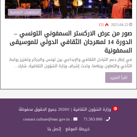
التظاهرات الثقافية
151
2025-04-22
صور من عرض الاركستر السمفوني التونسي –
الدورة 14 لمهرجان الثقافي الدولي للموسيقى
السمفونية
في إطار دعم التبادل الثقافي والإبداعي بين تونس والجزائر وتعزيز روابط
التآخي والتعاون بينهما، وتحت إشراف وزارة الشؤون الثقافية، شارك…
اقرأ المزيد
وزارة الشؤون الثقافية | ©2026 جميع الحقوق محفوظة
: contact.culture@mac.gov.tn
: 71.563.006
خريطة الموقع
إتصل بنا