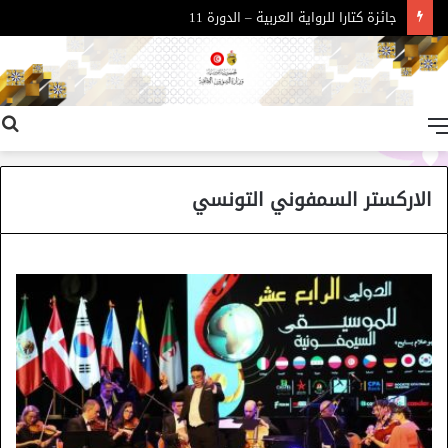
جائزة كتارا للرواية العربية – الدورة 11
القائمة
الاركستر السمفوني التونسي