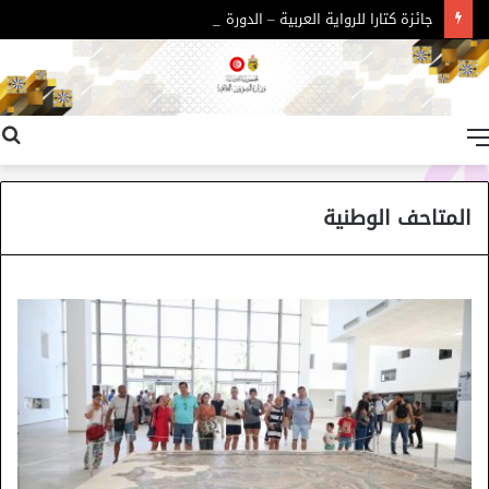
جائزة كتارا للرواية العربية – الدورة 11
القائمة
المتاحف الوطنية