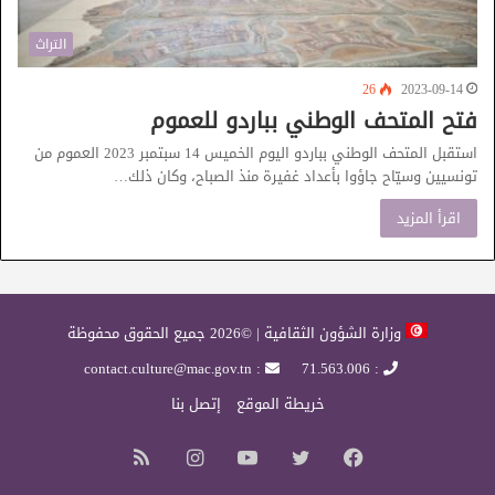
التراث
26
2023-09-14
فتح المتحف الوطني بباردو للعموم
استقبل المتحف الوطني بباردو اليوم الخميس 14 سبتمبر 2023 العموم من
تونسيين وسيّاح جاؤوا بأعداد غفيرة منذ الصباح، وكان ذلك…
اقرأ المزيد
وزارة الشؤون الثقافية | ©2026 جميع الحقوق محفوظة
: contact.culture@mac.gov.tn
: 71.563.006
خريطة الموقع
إتصل بنا
فيسبوك
تويتر
يوتيوب
انستقرام
ملخص