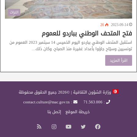
التراث
26
2023-09-14
فتح المتحف الوطني بباردو للعموم
استقبل المتحف الوطني بباردو اليوم الخميس 14 سبتمبر 2023 العموم من
تونسيين وسيّاح جاؤوا بأعداد غفيرة منذ الصباح، وكان ذلك…
اقرأ المزيد
وزارة الشؤون الثقافية | ©2026 جميع الحقوق محفوظة
: contact.culture@mac.gov.tn
: 71.563.006
خريطة الموقع
إتصل بنا
فيسبوك
تويتر
يوتيوب
انستقرام
ملخص