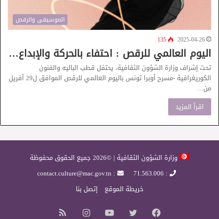
الموسيقى والرقص
135
2025-04-26
اليوم العالمي للرقص : احتفاء بالحركة والإبداع…
تحت إشراف وزارة الشؤون الثقافية، يحتفل قطب الباليه والفنون
الكوريغرافية -مسرح أوبرا تونس باليوم العالمي للرقص الموافق ل29 أفريل
من…
اقرأ المزيد
وزارة الشؤون الثقافية | ©2026 جميع الحقوق محفوظة
: contact.culture@mac.gov.tn
: 71.563.006
خريطة الموقع
إتصل بنا
فيسبوك
تويتر
يوتيوب
انستقرام
ملخص