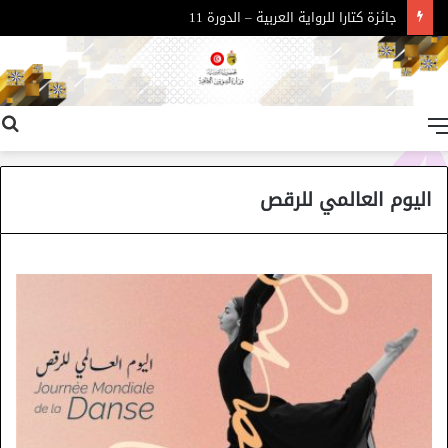
جائزة كتارا للرواية العربية – الدورة 11
القائمة
اليوم العالمي للرقص