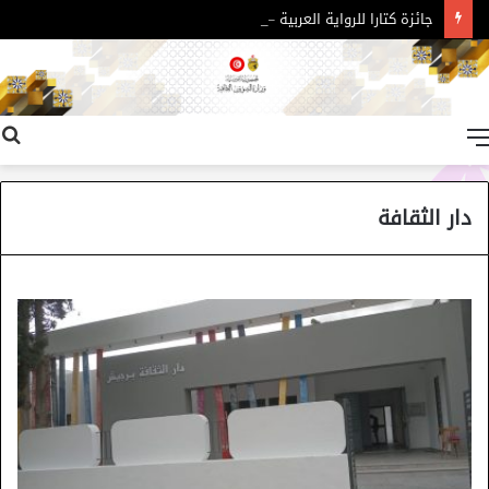
جائزة كتارا للرواية العربية – الدورة 11
القائمة
دار الثقافة