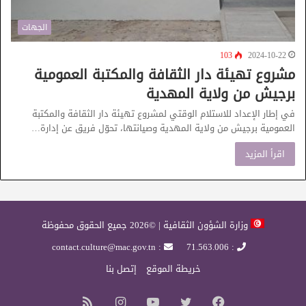
الجهات
103
2024-10-22
مشروع تهيئة دار الثقافة والمكتبة العمومية
برجيش من ولاية المهدية
في إطار الإعداد للاستلام الوقتي لمشروع تهيئة دار الثقافة والمكتبة
العمومية برجيش من ولاية المهدية وصيانتها، تحوّل فريق عن إدارة…
اقرأ المزيد
وزارة الشؤون الثقافية | ©2026 جميع الحقوق محفوظة
: contact.culture@mac.gov.tn
: 71.563.006
خريطة الموقع
إتصل بنا
فيسبوك
تويتر
يوتيوب
انستقرام
ملخص