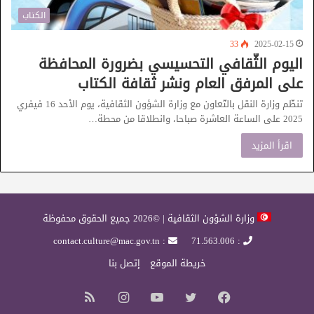
الكتاب
33
2025-02-15
اليوم الثّقافي التحسيسي بضرورة المحافظة
على المرفق العام ونشر ثقافة الكتاب
تنظّم وزارة النقل بالتّعاون مع وزارة الشؤون الثقافية، يوم الأحد 16 فيفري
2025 على الساعة العاشرة صباحا، وانطلاقا من محطة…
اقرأ المزيد
وزارة الشؤون الثقافية | ©2026 جميع الحقوق محفوظة
: contact.culture@mac.gov.tn
: 71.563.006
خريطة الموقع
إتصل بنا
فيسبوك
تويتر
يوتيوب
انستقرام
ملخص