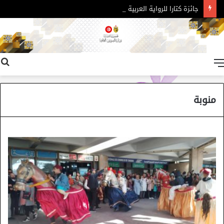
جائزة كتارا للرواية العربية – الدورة 11
القائمة
منوبة