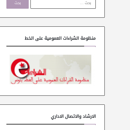
ل
ب
ح
ث
ع
ن
منظومة الشراءات العمومية على الخط
:
الارشاد والاتصال الاداري