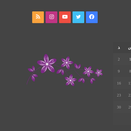
فيسبوك
تويتر
يوتيوب
انستقرام
ملخص
الموقع
RSS
د
2
9
16
1
23
2
30
2