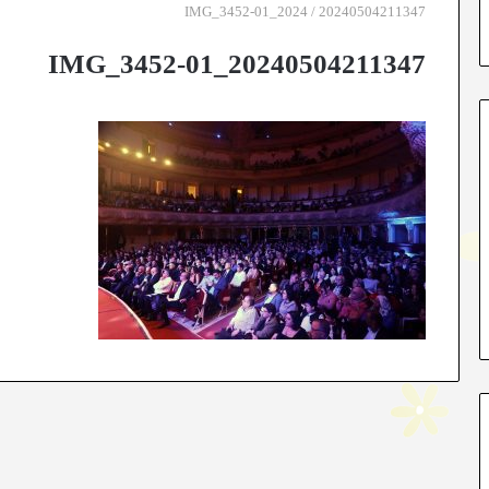
2024
/
20240504211347_IMG_3452-01
20240504211347_IMG_3452-01