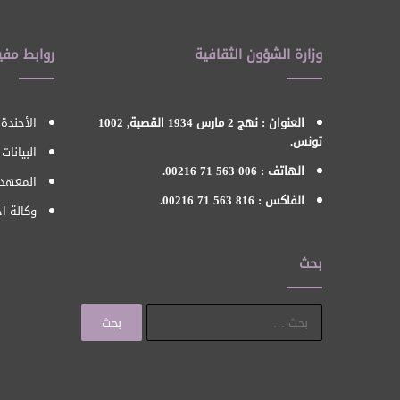
وزارة الشؤون الثقافية
روابط مفي
العنوان : نهج 2 مارس 1934 القصبة, 1002
الأحندة 
تونس.
البيانات
الهاتف : 006 563 71 00216.
المعهد 
الفاكس : 816 563 71 00216.
وكالة اح
بحث
البحث
عن: