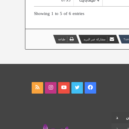
4 ميغابايت
8795
Showing 1 to 5 of 6 entries
مشاركة عبر البريد
طباعة
فيسبوك
تويتر
يوتيوب
انستقرام
ملخص
الموقع
RSS
د