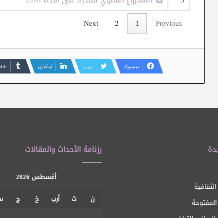
5
المشروع السنوي للقدرة على الأداء 2018
Next
2
1
Previous
فيسبوك
تويتر
لينكدإن
دة
رزنامة الأحداث والمقالات
أغسطس 2026
الثقافية
ن
ث
أرب
خ
ج
س
 المفتوحة