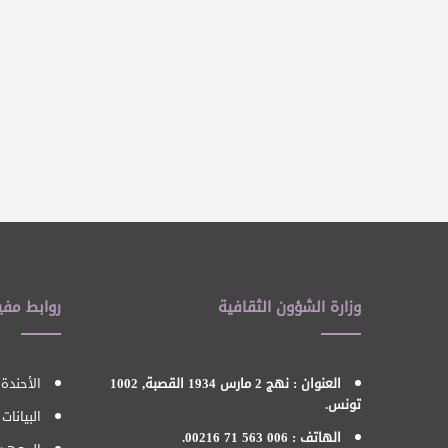
وزارة الشؤون الثقافية
روابط مفي
العنوان : نهج 2 مارس 1934 القصبة, 1002
الأحندة 
تونس.
البيانات
الهاتف : 006 563 71 00216.