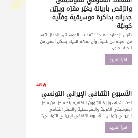
المعهد العمومي للموسيقى
والرّقص بأريانة يغيّر مقرّه ويزيّن
جدرانه بذاكرة موسيقية وفنّية
كونيّة
يقول “إدوارد سعيد” ” تعطيك الموسيقى المجال لتهرب
من الحياة من ناحية، وأن تفهم الحياة بشكل أعمق من
ناحية أخرى،…
اقرأ المزيد
445
الأسبوع الثقافي الإيراني التونسي
تحت إشراف وزارة الشؤون الثقافية ينظم كل من مركز
الموسيقى العربية والمتوسطية والمركز الثقافي
الإيراني بتونس “الأسبوع الثقافي الإيراني التونسي”…
اقرأ المزيد