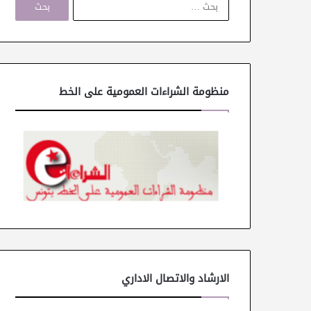
ل
ب
ح
ث
ع
ن
منظومة الشراءات العمومية على الخط
:
الارشاد والاتصال الاداري