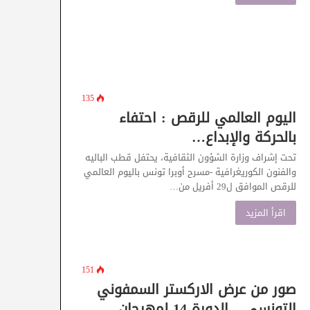
135
اليوم العالمي للرقص : احتفاء
بالحركة والإبداع…
تحت إشراف وزارة الشؤون الثقافية، يحتفل قطب الباليه
والفنون الكوريغرافية -مسرح أوبرا تونس باليوم العالمي
للرقص الموافق ل29 أفريل من…
اقرأ المزيد
151
صور من عرض الاركستر السمفوني
التونسي – الدورة 14 لمهرجان