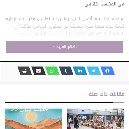
في المشهد الثقافي.
وبهذه المناسبة، ألقى السيد يونس السلطاني، مدير بيت الرواية،
كلمة قدم فيها فكرة مفصلة عن محتوى البرنامج، مؤكدًا أن
الرواية أداة للتواصل الفكري والثقافي بين الشعوب العربية.
اظهر المزيد
وأوضح السلطاني أن الدورة الحالية تهدف إلى إتاحة منصة
للحوار بين الأجيال المختلفة من الكتاب والمثقفين وتشجيع
الشباب على الانخراط في الثقافة والرواية، كما شدّد على أن
الملتقى يسعى إلى إبراز التنوع الإبداعي في الرواية العربية
وتشجيع الابتكار في الكتابة الأدبية، مع الحفاظ على جذور التراث
الثقافي العربي.
مقالات ذات صلة
وتضمن البرنامج عرضًا موسيقيًا بعنوان “حلم”، أثّثته مجموعة
“وشج” المتكونة من غالية بن حليمة على العود وأوس بن حليمة
على القانون، بإشراف محمد حاتم هميلة على آلات الإيقاع. وقدّم
الثلاثي أداءً يجمع بين الأصالة والابتكار، مضيفًا لمسة فنية راقية