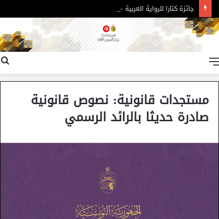
جائزة كتارا للرواية العربية – الدورة 11
القائمة
مستجدات قانونية: نصوص قانونية
صادرة حديثا بالرائد الرسمي