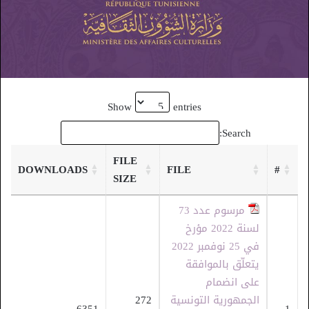
Show
entries
Search:
FILE
DOWNLOADS
FILE
#
SIZE
مرسوم عدد 73
لسنة 2022 مؤرخ
في 25 نوفمبر 2022
يتعلّق بالموافقة
على انضمام
الجمهورية التونسية
272