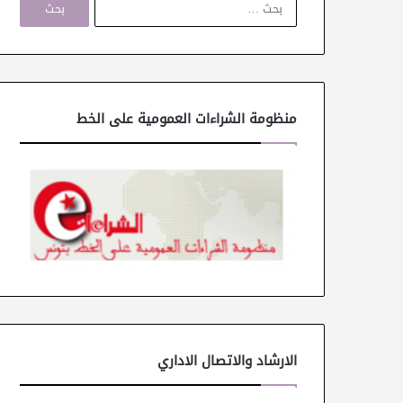
ل
ب
ح
ث
ع
ن
منظومة الشراءات العمومية على الخط
:
الارشاد والاتصال الاداري