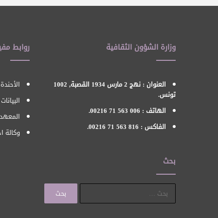
وزارة الشؤون الثقافية
روابط مفي
العنوان : نهج 2 مارس 1934 القصبة, 1002
الأحندة 
تونس.
البيانات
الهاتف : 006 563 71 00216.
المعهد 
الفاكس : 816 563 71 00216.
وكالة اح
بحث
البحث
عن: