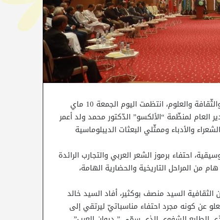
تحت إشراف وزارة الشؤون الثقافية والمنظّمة العربية للتربية والثّقافة والعلوم، انتظمت اليوم الجمعة 10 ماي
مدير العام لمنظّمة “الألكسو” الدّكتور محمد ولد أعمر
شعراء والأدباء وممثّلي البعثات الديبلوماسية
يقية، احتفاء برموز الشعر العربي والتجارب الرائدة
ام من المراحل التاريخية والحضارية الهامة،
ن الثقافية السيد منصف بوكثير، أفاد السيد خالد
 أن تجدّدُ الاحتفال باليوم العربي للشعر منذ سنة 2015 يعلو عن كونه مجرد احتفاء مناسباتيّ ليرتقي إلى
ي ذي الطابع الشفوي الذي سمّي ” ديوان العرب”