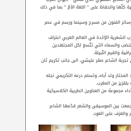
لّها والحفاظ على ” اللغة الأمّ ” بما في ذلك
 وسائر الفنون من مسرح وسينما ورسم في عصر
ب الشعرية الرّائدة في العالم العربي اعتراف
 تنضب والسماء التي تتّسع لكل المجتهدين
قية والقيم النّبيلة.
ل تجربة الشاعر صقر عليشي، الى جانب تكريم ثان
 المختار ولد أباه، وتسلم درعه التكريمي نجله
 بلقزيز من المغرب.
داء مجموعة من العناوين الطربية الكلاسيكية
معت بين الموسيقى والشعر قدّمها الشاعر
 والعزف على العود.