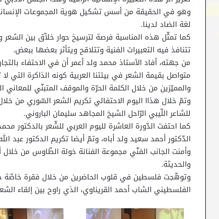
وهو في الحقيقة من أسس تشكيل هوية المجموعات الإنسانية ك
لغة الضاد لدينا.
كما تمثّل هذه المناسبة فرصة لترسيخ حوار خلاّق بين الشعر
تتنافذ فيه التعبيرات الفنية وتتلاقح ويتأثر بعضها ببعض.
من جهته، أفاد الأستاذ محمد ولد أعمر أن في الاحتفاء بالتجار
متواصل بقيمة الشعر في بيئتنا العربية كونه الذاكرة التي لا
والمميّزين من خلال الكلمة الحرّة والموقف المتبنّي للمعاني الرا
وتمّ خلال هذاا اليوم الاحتفالي تكريم الشعر السّوري من خلا
للشاعر اللّيبي الرّاحل الشيخ المجاهد سليمان الباروني.
كما احتفت الدّورة العاشرة لليوم العربي للشّعر بالدكتور محمد
الدّكتور أحمد سعيد ولد أباه، وتمّ أيضا تكريم الدكتور عبد الله
وأمنت الجانب الفنّي مجموعة الفنانة خولة الطّاوس من خلال أ
والحديثة.
وتوهّجت فلسطين في قلوب الحاضرين من خلال فقرة خاصّة ج
الفلسطيني الشاب أحمد القريناوي، الذي راوح بين إلقاء الشعر