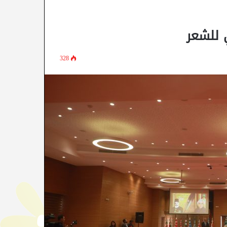
ي للشعر
328