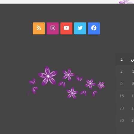
فيسبوك
تويتر
يوتيوب
انستقرام
ملخص
الموقع
RSS
د
2
9
16
1
23
2
30
2