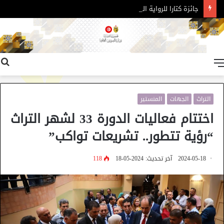
جائزة كتارا للرواية العربية – الدورة 11
القائمة
التراث
الجهات
المنستير
اختتام فعاليات الدورة 33 لشهر التراث
“رؤية تتطور.. تشريعات تواكب”
2024-05-18
آخر تحديث: 2024-05-18
118