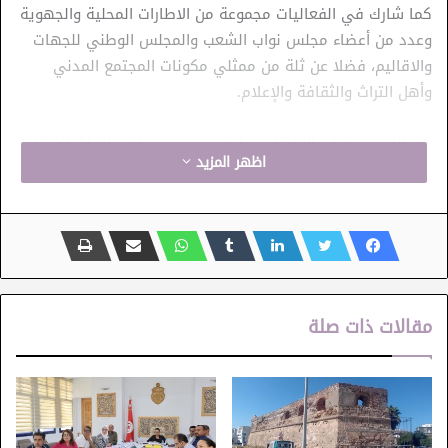
كما شارك في الفعاليات مجموعة من الاطارات المحلية والجهوية
وعدد من أعضاء مجلس نواب الشعب والمجلس الوطني للجهات
والاقاليم، فضلا عن ثلة من ممثلي مكونات المجتمع المدني
وأهل التراث والثقافة والإعلام.
وانطلقت فعاليات الاختتام بزيارة عددٍ من فضاءات التراث الغذائي
اظهر المزيد
والفنون والحرف والمنتوجات التقليدية التي احتضنها الصالون
الوطني لنوادي التراث بدور الثقافة والمركبات الثقافية ومجموعة
من المعارض والورشات الحية في الفنون والحرف التقليدية.
وبهذه المناسبة، أدى السيد الوزير زيارة مؤطرة لأجنحة المتحف
الأثري والاثنوغرافي بالمكنين حيث واكب عرضا للأزياء الفينيقية
مقالات ذات صلة
وزار ورشات حية لحرف الفخار والحلي والتطريز ببهو المتحف. كما
واكب، بالفضاء الرقمي، عرض للتجارب الغامرة في الواقع
الافتراضي والمعزّز بواسطة Casque VR وعدد من التطبيقات
الذكية.