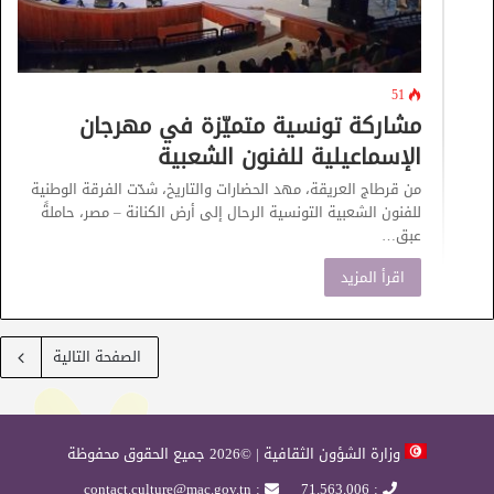
51
مشاركة تونسية متميّزة في مهرجان
الإسماعيلية للفنون الشعبية
من قرطاج العريقة، مهد الحضارات والتاريخ، شدّت الفرقة الوطنية
للفنون الشعبية التونسية الرحال إلى أرض الكنانة – مصر، حاملةً
عبق…
اقرأ المزيد
الصفحة التالية
وزارة الشؤون الثقافية | ©2026 جميع الحقوق محفوظة
: contact.culture@mac.gov.tn
: 71.563.006