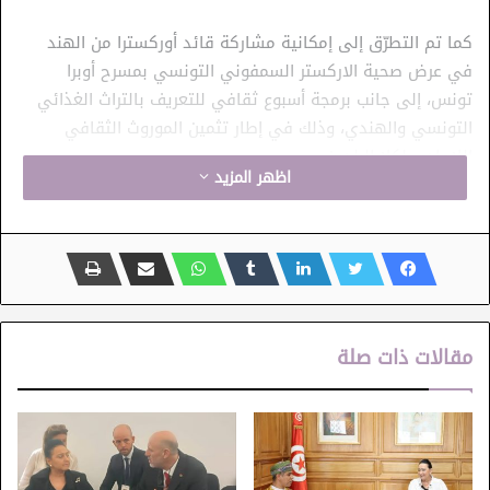
كما تم التطرّق إلى إمكانية مشاركة قائد أوركسترا من الهند
في عرض صحية الاركستر السمفوني التونسي بمسرح أوبرا
تونس، إلى جانب برمجة أسبوع ثقافي للتعريف بالتراث الغذائي
التونسي والهندي، وذلك في إطار تثمين الموروث الثقافي
اللامادي لكلا البلدين.
اظهر المزيد
وشملت محاور النقاش كذلك النظر في إمكانية تمثيل التراث
الهندي في لوحات تشكيلية ضمن معرض فني ينظمه المتحف
الوطني للفن الحديث والمعاصر، الى جانب المشاركة في الدورة
القادمة لمعرض تونس الدولي للكتاب، بما يعزّز الحضور الثقافي
المتبادل ويتيح فضاءات جديدة للتلاقي والإبداع.
مقالات ذات صلة
كما تم التأكيد على أهمية التعاون في مجال أدب الطفل، وذلك
من خلال ترجمة عدد من قصص الأطفال باللغتين العربية
والهندية وذلك بالتعاون مع معهد تونس للترجمة، بهدف تعزيز
التقارب الثقافي وترسيخ قيم الانفتاح لدى الأجيال الناشئة.