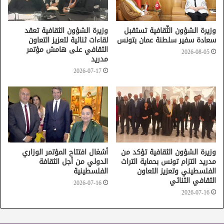
وأكد الطرفان، في ختام اللقاء، على الدور المحوري للثقافة
كجسر للحوار الحضاري، وعلى الحرص المشترك على تحويل هذه
وزيرة الشؤون الثّقافية تستقبل
وزيرة الشؤون الثقافية تعقد
سعادة سفير سلطنة عمان بتونس
لقاءات ثنائية لتعزيز التعاون
المقترحات إلى برامج عملية تساهم في مزيد توطيد العلاقات
الثقافي على هامش مؤتمر
2026-08-05
الثقافية بين تونس والهند.
مدريد
2026-07-17
وزيرة الشؤون الثقافية تؤكد من
أشغال افتتاح المؤتمر الوزاري
مدريد التزام تونس بحماية التراث
الدولي من أجل الثقافة
الفلسطيني وتعزيز التعاون
الفلسطينية
الهند
الثقافي الثنائي
2026-07-16
2026-07-16