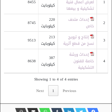
1
لعرض أعمال فنية
8455
كيلوبايت
تشكيلية و بيعها
إحداث متحف
220
8745
2
خاص
كيلوبايت
إنتاج و ترويج
213
9513
3
نسخ من قطع أثرية
كيلوبايت
إحداث ورشة
387
4
خاصة للفنون
8638
كيلوبايت
التشكيلية
Showing 1 to 4 of 4 entries
Next
1
Previous