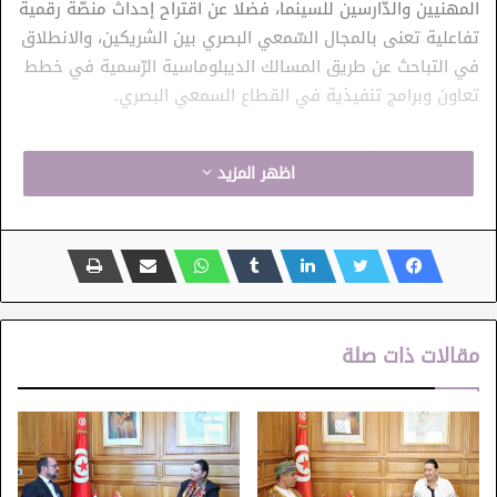
المهنيين والدّارسين للسينما، فضلا عن اقتراح إحداث منصّة رقمية
تفاعلية تعنى بالمجال السّمعي البصري بين الشريكين، والانطلاق
في التباحث عن طريق المسالك الديبلوماسية الرّسمية في خطط
تعاون وبرامج تنفيذية في القطاع السمعي البصري.
وتناولت الجلسة مشروع إنشاء مركز ثقافي تونسيّ بجنوب الهند،
اظهر المزيد
والتي تعمل الجهات المعنية على البدء في تفعيله في أقرب
الآجال.
واتفق الطّرفان على تكثيف المشاركات الدولية التونسية
والهندية للفرق الفنية المختصة في الموسيقى الصوفية
والرّوحية بشكل خاصّ.
مقالات ذات صلة
وعبّر الجانب الهندي عن رغبته في تنفيذ عدد من الأفلام التي
تعنى بالتراث الصوفي التونسي.