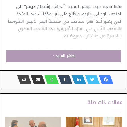
وكما توجّه ضيف تونس السيد “أندراش إشتفان ديمتر” إلى
المتحف الوطني بباردو، واطّلع على أبرز مكوّنات هذا المتحف
الذي يعتبر أحد أهمّ المتاحف في منطقة البحر الأبيض المتوسط، ​​
والمتحف الثاني في القارّة الأفريقية بعد المتحف المصري
بالقاهرة من حيث ثراء معروضاته.
وكان مركز الموسيقى العربية والمتوسّطية “النّجمة الزهراء” من
اظهر المزيد
بين محطّات هذه الزيارة التي اطلع فيها وزير ثقافة دولة رومانيا
على هذا المعلم الذي يعتبر من أبرز معالم التّراث المعماري في
تونس، تجمع هندسته بين خصائص المعمار التونسي الأصيل
وعناصر معمارية وزخرفيّة أجنبية. وقد زار وزير الثقافة الروماني
السيد “أندراش إشتفان ديمتر” مدينة الثقافة الشاذلي القليبي
والموقع الأثري بقرطاج.
مقالات ذات صلة
وخلال تصريح إعلامي، أعرب السيّد الوزير عن سعادته بهذه الزّيارة
التي حملت معها توقيع اتّفاقية برنامج تعاون مشترك بين تونس
ورومانيا مما يعكس رغبة صادقة في الارتقاء بالعلاقات الثنائية