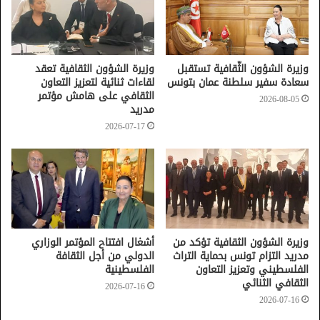
إلى مستوى أوثق، عبر مشاريع ملموسة في عدد هامّ من
المجالات الثقافية والفنية، مثمّنا هذه الخطوة الهامّة التي تتيح
تبادل الخبرات والاستفادة من التجربة التونسية خاصّة في مجال
تثمين التّراث وترميمه، وغيرها من آفاق تعاونيّة.
وزيرة الشؤون الثّقافية تستقبل
وزيرة الشؤون الثقافية تعقد
سعادة سفير سلطنة عمان بتونس
لقاءات ثنائية لتعزيز التعاون
الثقافي على هامش مؤتمر
2026-08-05
مدريد
2026-07-17
وزيرة الشؤون الثقافية تؤكد من
أشغال افتتاح المؤتمر الوزاري
مدريد التزام تونس بحماية التراث
الدولي من أجل الثقافة
الفلسطيني وتعزيز التعاون
الفلسطينية
الثقافي الثنائي
2026-07-16
2026-07-16