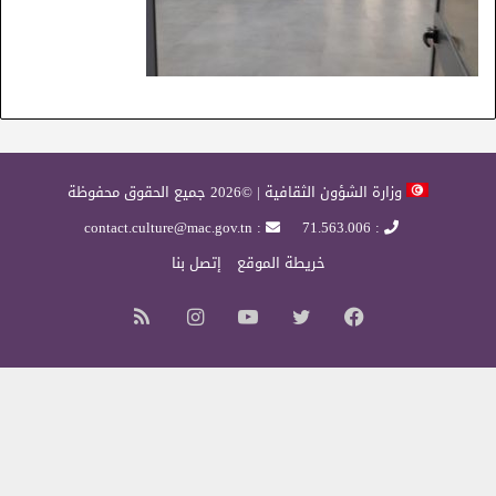
وزارة الشؤون الثقافية | ©2026 جميع الحقوق محفوظة
: contact.culture@mac.gov.tn
: 71.563.006
خريطة الموقع
إتصل بنا
فيسبوك
تويتر
يوتيوب
انستقرام
ملخص
الموقع
RSS