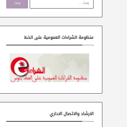
ل
ب
ح
ث
ع
ن
منظومة الشراءات العمومية على الخط
:
الارشاد والاتصال الاداري