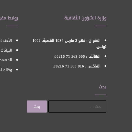
وزارة الشؤون الثقافية
روابط مفي
العنوان : نهج 2 مارس 1934 القصبة, 1002
الأحندة 
تونس.
البيانات
الهاتف : 006 563 71 00216.
المعهد 
الفاكس : 816 563 71 00216.
وكالة اح
بحث
البحث
عن: