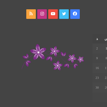
فيسبوك
تويتر
يوتيوب
انستقرام
ملخص
الموقع
RSS
د
2
9
16
1
23
2
30
2