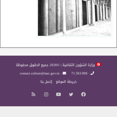
وزارة الشؤون الثقافية | ©2026 جميع الحقوق محفوظة
: contact.culture@mac.gov.tn
: 71.563.006
خريطة الموقع
إتصل بنا
فيسبوك
تويتر
يوتيوب
انستقرام
ملخص
الموقع