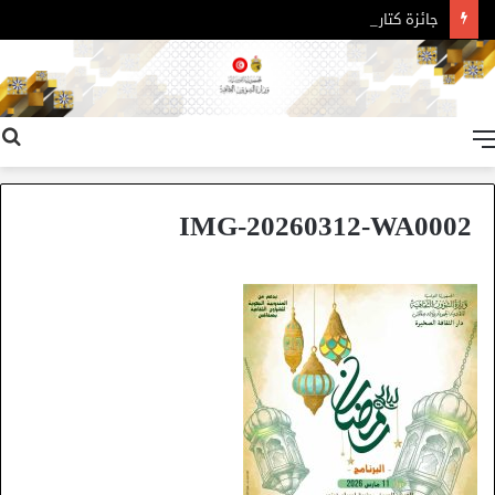
جائزة كتارا للرواية العربية – الدورة 11
القائمة
IMG-20260312-WA0002