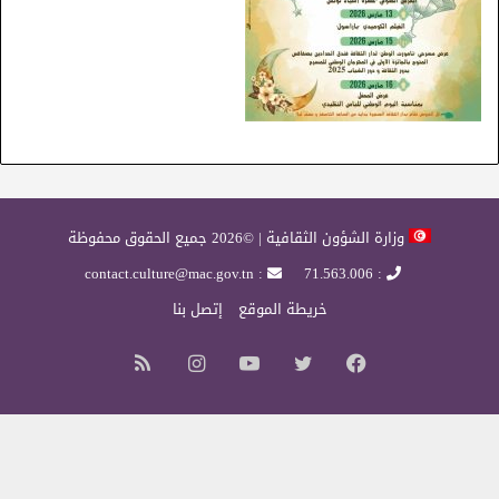
وزارة الشؤون الثقافية | ©2026 جميع الحقوق محفوظة
: contact.culture@mac.gov.tn
: 71.563.006
خريطة الموقع
إتصل بنا
فيسبوك
تويتر
يوتيوب
انستقرام
ملخص
الموقع
RSS