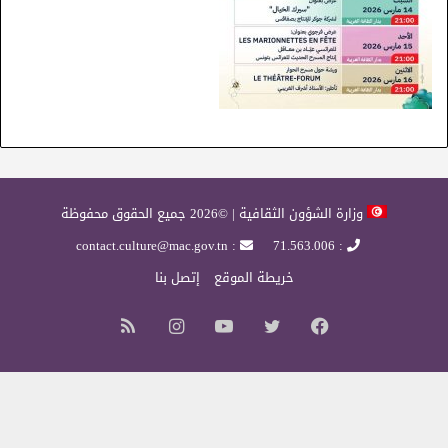
وزارة الشؤون الثقافية | ©2026 جميع الحقوق محفوظة
: contact.culture@mac.gov.tn
: 71.563.006
خريطة الموقع
إتصل بنا
فيسبوك
تويتر
يوتيوب
انستقرام
ملخص
الموقع
RSS