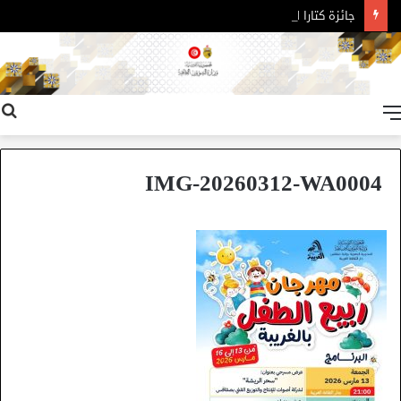
جائزة كتارا للرواية العربية – الدورة 11
القائمة
IMG-20260312-WA0004