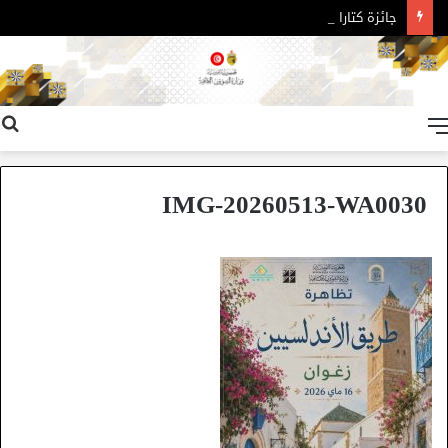
جائزة كتارا للرواية العربية – الدورة 11
القائمة
IMG-20260513-WA0030