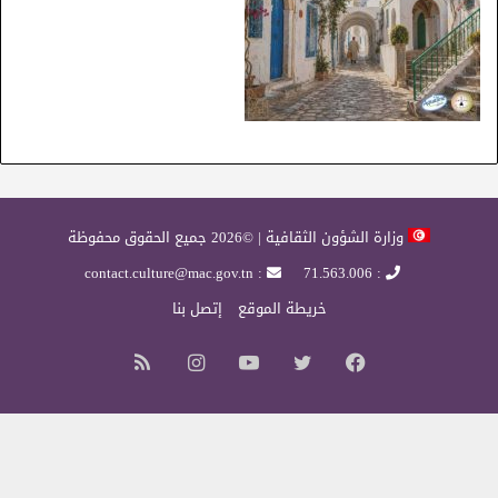
وزارة الشؤون الثقافية | ©2026 جميع الحقوق محفوظة
: contact.culture@mac.gov.tn
: 71.563.006
خريطة الموقع
إتصل بنا
فيسبوك
تويتر
يوتيوب
انستقرام
ملخص
الموقع
RSS