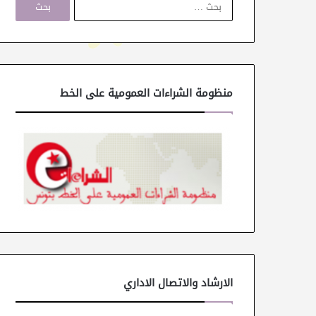
ل
ب
ح
ث
ع
ن
منظومة الشراءات العمومية على الخط
:
الارشاد والاتصال الاداري