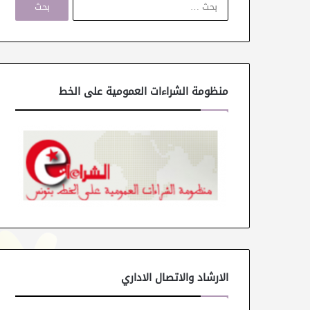
ل
ب
ح
ث
ع
ن
منظومة الشراءات العمومية على الخط
:
الارشاد والاتصال الاداري