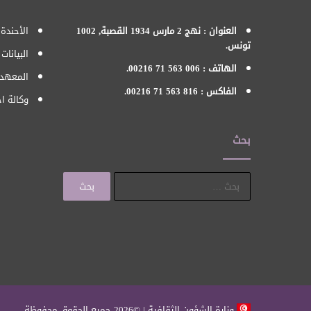
العنوان : نهج 2 مارس 1934 القصبة, 1002
الأحندة 
تونس.
البيانات
الهاتف : 006 563 71 00216.
المعهد 
الفاكس : 816 563 71 00216.
وكالة اح
بحث
البحث
عن:
وزارة الشؤون الثقافية | ©2026 جميع الحقوق محفوظة