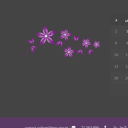
الموقع
RSS
د
2
9
16
1
23
2
30
2
إتصل بنا
: 71.563.006
: contact.culture@mac.gov.tn