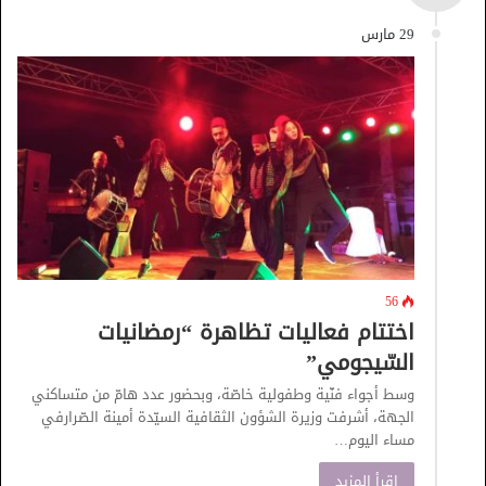
29 مارس
56
اختتام فعاليات تظاهرة “رمضانيات
السّيجومي”
وسط أجواء فنّية وطفولية خاصّة، وبحضور عدد هامّ من متساكني
الجهة، أشرفت وزيرة الشؤون الثقافية السيّدة أمينة الصّرارفي
مساء اليوم…
اقرأ المزيد