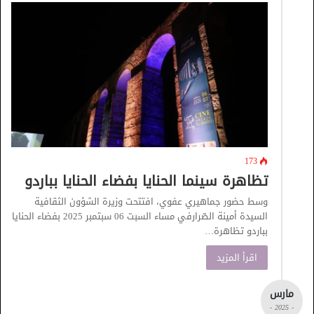
173
تظاهرة سينما الحنايا بفضاء الحنايا بباردو
وسط حضور جماهيري عفوي، افتتحت وزيرة الشؤون الثقافية
السيدة أمينة الصّرارفي مساء السبت 06 سبتمبر 2025 بفضاء الحنايا
بباردو تظاهرة…
اقرأ المزيد
مارس
- 2025 -