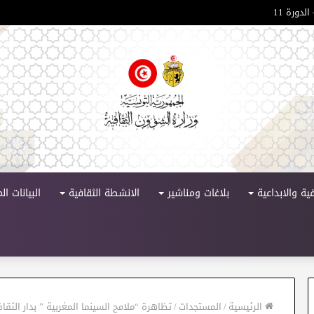
لدورة 11
ية والابداعية
بلاغات ومناشير
الانشطة الثقافية
البيانات ا
الرئيسية
/
المستجدات
/
تظاهرة “ملامح السينما المغربية ” بدار الثقافة سليانة 