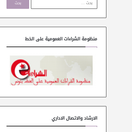
ل
ب
ح
ث
ع
ن
منظومة الشراءات العمومية على الخط
:
الارشاد والاتصال الاداري