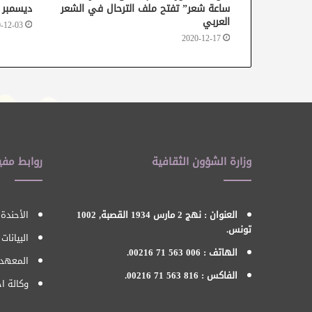
ساعة شعر” تفتح ملف الترحال في الشعر
ديسمبر
العربي
-12-03
2020-12-17
وزارة الشؤون الثقافية
روابط مفي
العنوان : نهج 2 مارس 1934 القصبة, 1002
الأحندة 
تونس.
البيانات
الهاتف : 006 563 71 00216.
المعهد 
الفاكس : 816 563 71 00216.
وكالة اح