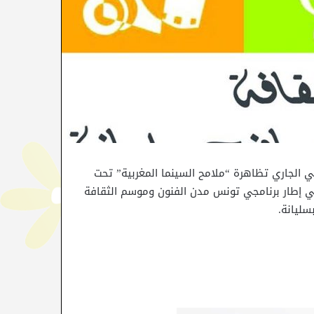
لثقافة سليانة في الفترة الفاصلة بين 29 و31 جانفي الجاري تظاهرة “ملامح السينما المغربية” تحت
في إطار برنامجي تونس مدن الفنون وموسم الثقافة
سليانة.