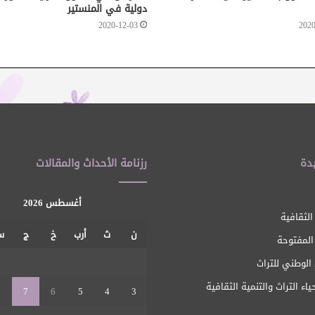
دولية في المنستير
2020-12-03
2020
دة
رزنامة الأحداث والمقالات
أغسطس 2026
الثقافية
ن
ث
أرب
خ
ج
س
 المفتوحة
1
الوطني للتراث
ياء التراث والتنمية الثقافية
8
7
6
5
4
3