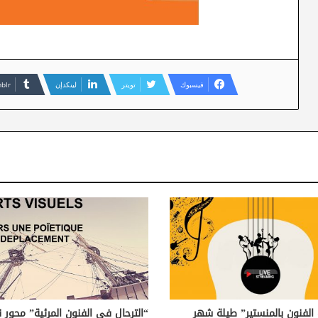
فيسبوك
تويتر
لينكدإن
 الفنون بالمنستير” طيلة شهر
“الترحال في الفنون المرئية” محور 