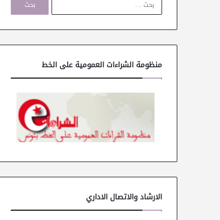
ل
ب
ح
ث
ع
ن
منظومة الشراءات العمومية على الخط
:
الارشاد والاتصال الاداري