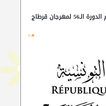
مقرّر يتعلّق بتعيين أعضاء لجنة تنظيم الدورة الـ56 لمهرجان قرطاج
21