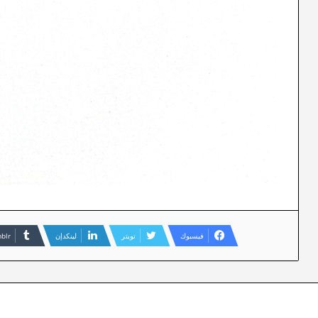
فيسبوك
تويتر
لينكدإن