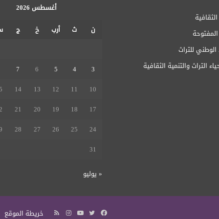
أغسطس 2026
الثقافية
ن
ث
أرب
خ
ج
س
 المفتوحة
1
الوطني للتراث
ياء التراث والتنمية الثقافية
8
7
6
5
4
3
5
14
13
12
11
10
2
21
20
19
18
17
9
28
27
26
25
24
31
« يوليو
فيسبوك
تويتر
يوتيوب
انستقرام
ملخص
خريطة الموقع