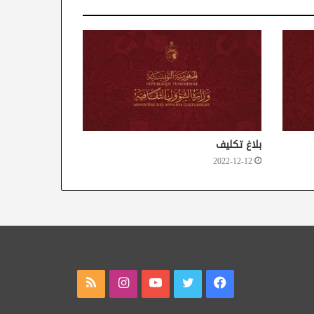
بلاغ تكليف
2022-12-12
فيسبوك
تويتر
يوتيوب
انستقرام
ملخص
الموقع