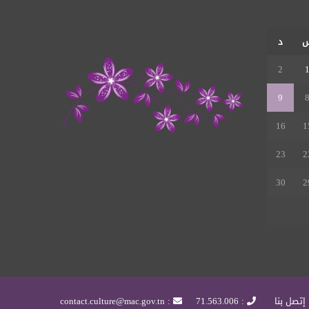
RSS
د
2
9
16
1
23
2
30
2
إتصل بنا
: 71.563.006
: contact.culture@mac.gov.tn