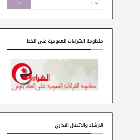
ل
ب
ح
ث
ع
ن
منظومة الشراءات العمومية على الخط
:
الارشاد والاتصال الاداري