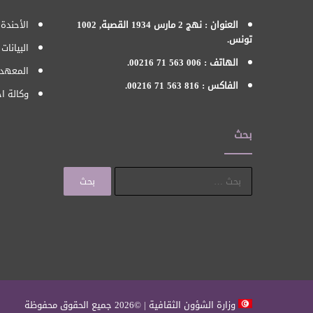
العنوان : نهج 2 مارس 1934 القصبة, 1002
الأحندة 
تونس.
البيانات
الهاتف : 006 563 71 00216.
المعهد 
الفاكس : 816 563 71 00216.
وكالة اح
بحث
البحث
عن:
وزارة الشؤون الثقافية | ©2026 جميع الحقوق محفوظة