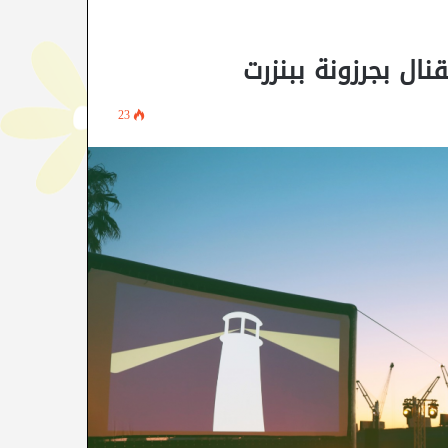
ل بجرزونة ببنزرت
23