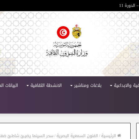
 الدورة 11
ية والابداعية
بلاغات ومناشير
الانشطة الثقافية
البيانات ا
الرئيسية
/
الفنون السمعية البصرية
/
سحر السينما يضيئ شاطئ ضفاف ا