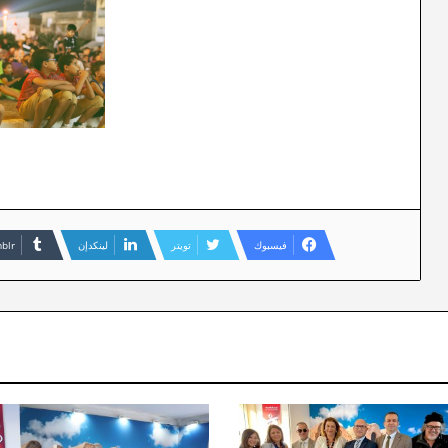
فيسبوك
تويتر
لينكدإن