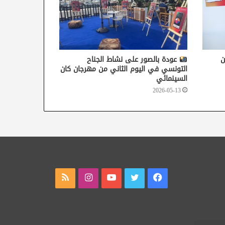
ن
عودة بالصور على نشاط الجناح
التونسي في اليوم الثاني من مهرجان كان
السينمائي
2026-05-13
فيسبوك
تويتر
يوتيوب
انستقرام
ملخص
الموقع
RSS