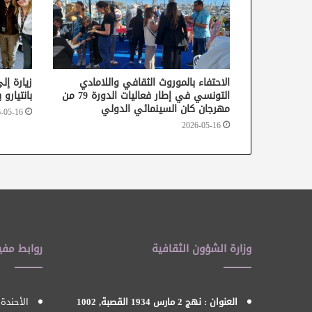
الاحتفاء بالموروث الثقافي واللامادي
زيارة إل
التونسي في إطار فعاليات الدورة 79 من
بانتيارو
مهرجان كان السينمائي الدولي
-05-16
2026-05-16
وزارة الشؤون الثقافية
روابط مفي
العنوان : نهج 2 مارس 1934 القصبة, 1002
الأحندة 