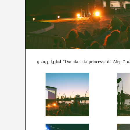
عرض شريط وثائقي قصير حول مائوية السينما التونسية وفيلم ” Dounia et la princesse d” Alep” لماريا زريف و