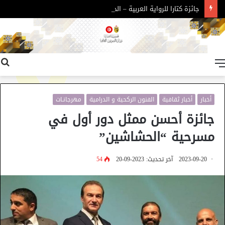
جائزة كتارا للرواية العربية – الدورة 11
القائمة
أخبار
أخبار ثقافية
الفنون الركحية و الدرامية
مهرجانـات
جائزة أحسن ممثل دور أول في
مسرحية “الحشاشين”
2023-09-20
آخر تحديث: 2023-09-20
54